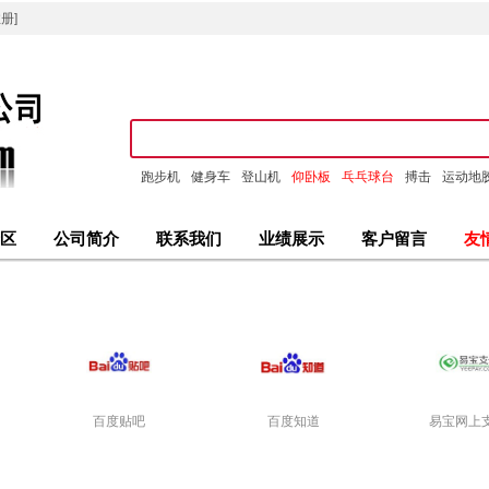
册]
跑步机
健身车
登山机
仰卧板
乓乓球台
搏击
运动地
区
公司简介
联系我们
业绩展示
客户留言
友
百度贴吧
百度知道
易宝网上