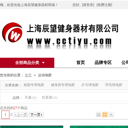
嗨，欢迎光临上海辰望健身器材商城！
您好,
[请登录]
[免费注册]
首页
品牌专区
公
全部商品分类
您当前的位置：
首页
»
运动地胶
校园专用地胶
健身房专用地胶
乒乓球地胶
羽毛球地胶
分类名称：
天速
红双喜
品牌：
(15)
(12)
总共找到
27
个商品
1
/
2