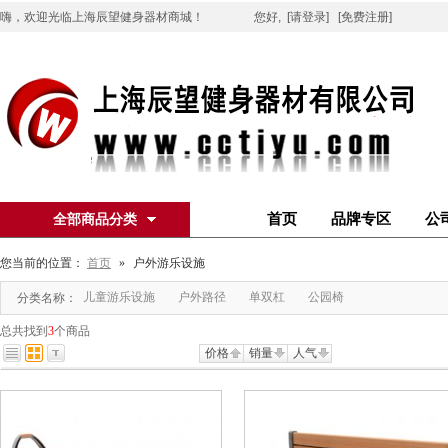
嗨，欢迎光临上海辰望健身器材商城！
您好,
[请登录]
[免费注册]
首页
品牌专区
公
全部商品分类
您当前的位置：
首页
»
户外游乐设施
儿童游乐设施
户外路径
单双杠
公园椅
分类名称：
总共找到
3
个商品
价格
销量
人气