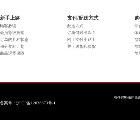
新手上路
支付/配送方式
购
顾客必读
配送方式
非
会员等级折扣
订单何时出库？
体
订单的几种状态
网上支付小贴士
网
积分奖励计划
关于送货和验货
网
商品退货保障
简
有任何购物问题请
备案号：沪ICP备12036673号-1