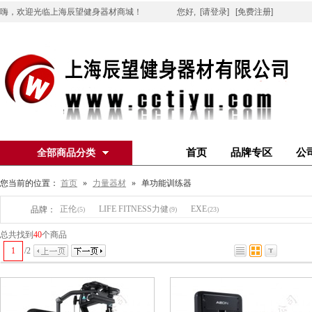
嗨，欢迎光临上海辰望健身器材商城！
您好,
[请登录]
[免费注册]
首页
品牌专区
公
全部商品分类
您当前的位置：
首页
»
力量器材
»
单功能训练器
正伦
LIFE FITNESS力健
EXE
品牌：
(5)
(9)
(23)
总共找到
40
个商品
1
/
2