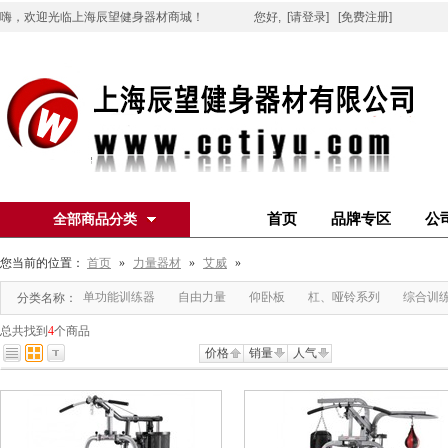
嗨，欢迎光临上海辰望健身器材商城！
您好,
[请登录]
[免费注册]
首页
品牌专区
公
全部商品分类
您当前的位置：
首页
»
力量器材
»
艾威
»
单功能训练器
自由力量
仰卧板
杠、哑铃系列
综合训
分类名称：
总共找到
4
个商品
价格
销量
人气