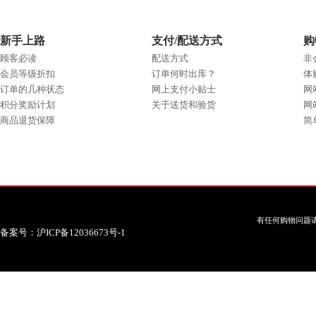
新手上路
支付/配送方式
购
顾客必读
配送方式
非
会员等级折扣
订单何时出库？
体
订单的几种状态
网上支付小贴士
网
积分奖励计划
关于送货和验货
网
商品退货保障
简
有任何购物问题请
备案号：沪ICP备12036673号-1