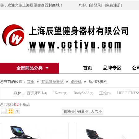
嗨，欢迎光临上海辰望健身器材商城！
您好,
[请登录]
[免费注册]
首页
品牌专区
公
全部商品分类
您当前的位置：
首页
»
有氧健身器材
»
跑步机
»
商用跑步机
西班牙BH
JKexer
BodySolid
正伦
LIFE FITNE
品牌：
(4)
(1)
(2)
(3)
总共找到
12
个商品
价格
销量
人气