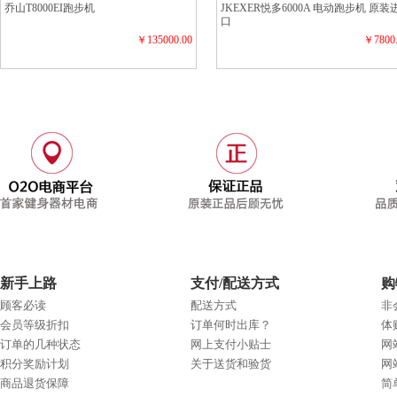
乔山T8000EI跑步机
JKEXER悦多6000A 电动跑步机 原装
口
￥135000.00
￥7800
新手上路
支付/配送方式
购
顾客必读
配送方式
非
会员等级折扣
订单何时出库？
体
订单的几种状态
网上支付小贴士
网
积分奖励计划
关于送货和验货
网
商品退货保障
简