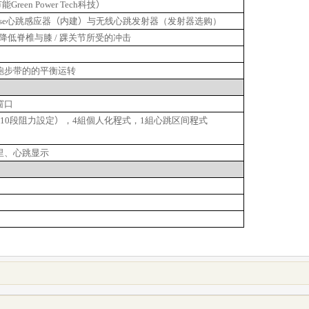
节能
Green
P
ower Tech
科技
）
se
心跳感应器
（
内建
）
与无线心跳发射器（发射器选购）
降低脊椎与膝
/
踝关节所受的冲击
跑步带的的平衡运转
窗口
10
段阻力設定
）
，
4
組個人化
程
式，
1
組心跳区间
程
式
里、心跳显示