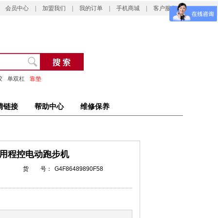
会员中心
|
加盟我们
|
我的订单
|
手机商城
|
客户服务
胶
单双杠
靠垫
情链接
帮助中心
维修保养
C商用程控电动跑步机
货 号：
G4F86489890F58