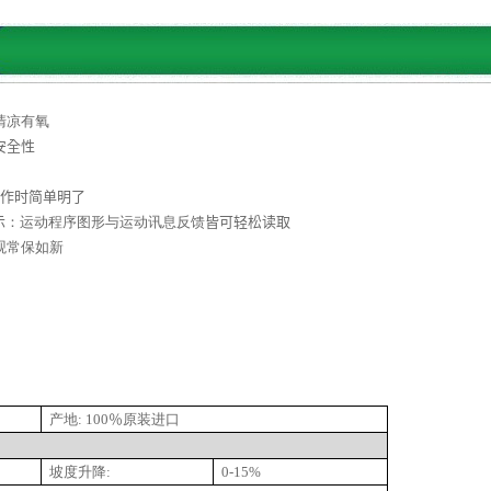
清凉有氧
安全性
作时简单明了
示
：运动程序图形与运动讯息反馈
皆可轻松读取
观常保如新
产地
:
100
％
原装进口
坡度升降
:
0-15%