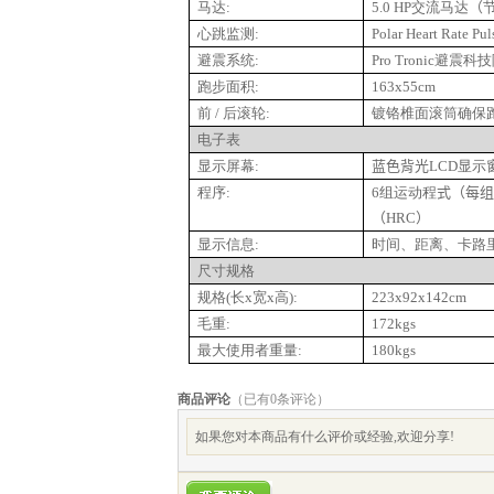
马达
:
5
.0
HP
交流马达
（
心跳监测
:
P
olar Heart Rate Pul
避震系统
:
Pro Tronic
避震科技
跑步面积
:
1
63
x
55cm
前
/
后滚轮
:
镀铬椎面滚筒确保
电
子表
显示屏幕
:
蓝色背光
L
CD
显示
程序
:
6
组运动程
式（每组
（
HRC
）
显示信息
:
时间、距离、卡路
尺寸规格
规格
(
长
x
宽
x
高
):
2
23
x92x
14
2
cm
毛重
:
1
7
2
kg
s
最大使用者重量
:
1
8
0kgs
商品评论
（已有
0
条评论）
如果您对本商品有什么评价或经验,欢迎分享!