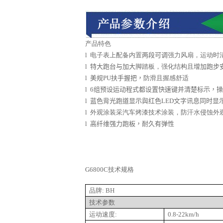
产品特色
l
电子表上配备内置
两段可调
强力风扇，运动时
l
特大跑台与加大
脚踏板，强化结构且
增加跑步
l
美规
PU
扶手握把，
防滑且握感舒适
l
6
组预设运动程式都设置快速键并清楚标示，操
l
蓝色背光跑道显示與红色
LED
文字讯息同时显
l
外观涂装采汽车烤漆技术涂装，防汗水侵蚀外
l
高纤维强力跑板，耐久有弹性
G
6
800C
技术规格
品牌
: BH
技术参数
运动速度
:
0.8
-22km/h