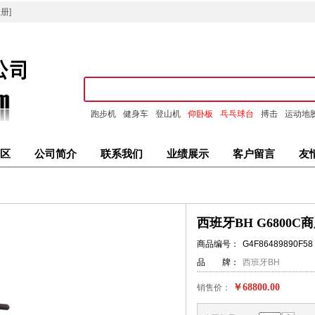
册]
跑步机
健身车
登山机
仰卧板
乓乓球台
搏击
运动地
区
公司简介
联系我们
业绩展示
客户留言
友
西班牙BH G6800
商品编号：
G4F86489890F58
品 牌：
西班牙BH
￥68800.00
销售价：