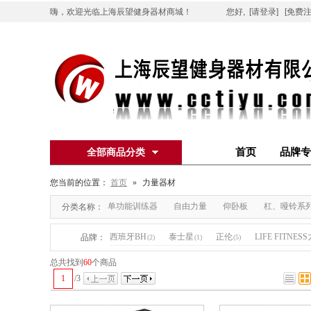
嗨，欢迎光临上海辰望健身器材商城！
您好,
[请登录]
[免费注
首页
品牌专
全部商品分类
您当前的位置：
首页
»
力量器材
单功能训练器
自由力量
仰卧板
杠、哑铃系
分类名称：
西班牙BH
泰士星
正伦
LIFE FITNES
品牌：
(2)
(1)
(5)
总共找到
60
个商品
1
/
3