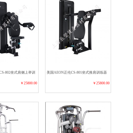
CS-802坐式肩侧上举训
美国AEON正伦CS-801坐式推肩训练器
￥25800.00
￥25800.00