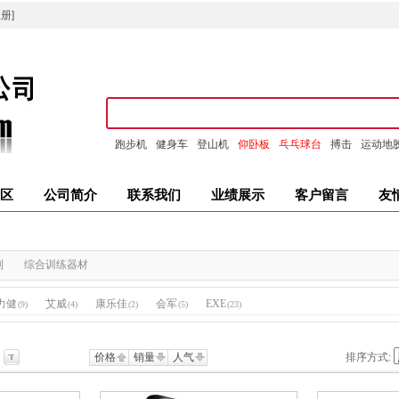
册]
跑步机
健身车
登山机
仰卧板
乓乓球台
搏击
运动地
区
公司简介
联系我们
业绩展示
客户留言
友
列
综合训练器材
S力健
艾威
康乐佳
会军
EXE
(9)
(4)
(2)
(5)
(23)
价格
销量
人气
排序方式: