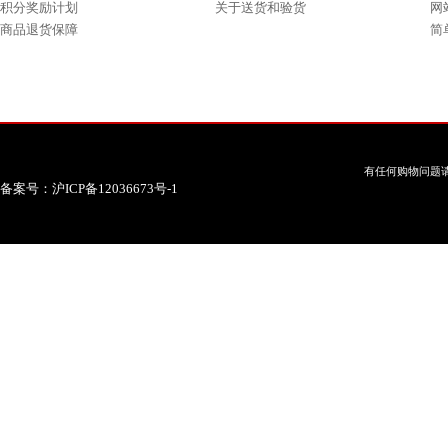
积分奖励计划
关于送货和验货
网
商品退货保障
简
有任何购物问题请
备案号：沪ICP备12036673号-1