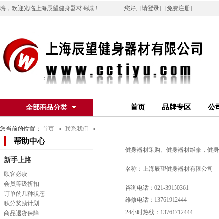
嗨，欢迎光临上海辰望健身器材商城！
您好,
[请登录]
[免费注册]
首页
品牌专区
公
全部商品分类
您当前的位置：
首页
»
联系我们
»
帮助中心
健身器材采购、健身器材维修，健身
新手上路
名称：上海辰望健身器材有限公司
顾客必读
会员等级折扣
咨询电话：021-39150361
订单的几种状态
维修电话：13761912444
积分奖励计划
24小时热线：13761712444
商品退货保障