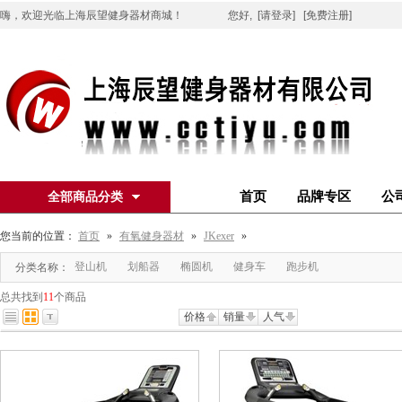
嗨，欢迎光临上海辰望健身器材商城！
您好,
[请登录]
[免费注册]
首页
品牌专区
公
全部商品分类
您当前的位置：
首页
»
有氧健身器材
»
JKexer
»
登山机
划船器
椭圆机
健身车
跑步机
分类名称：
总共找到
11
个商品
价格
销量
人气