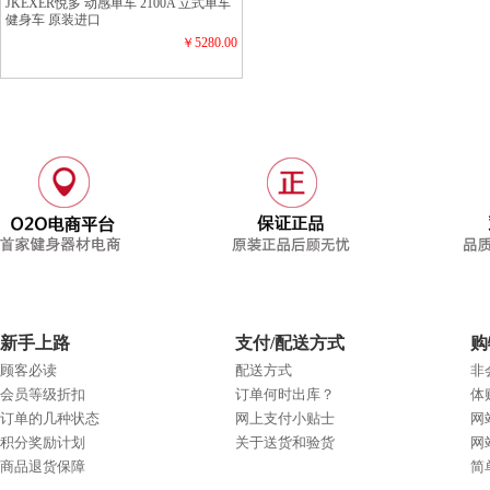
JKEXER悦多 动感单车 2100A 立式单车
健身车 原装进口
￥5280.00
新手上路
支付/配送方式
购
顾客必读
配送方式
非
会员等级折扣
订单何时出库？
体
订单的几种状态
网上支付小贴士
网
积分奖励计划
关于送货和验货
网
商品退货保障
简