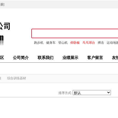
册]
跑步机
健身车
登山机
仰卧板
乓乓球台
搏击
运动地
区
公司简介
联系我们
业绩展示
客户留言
友
列
综合训练器材
排序方式: