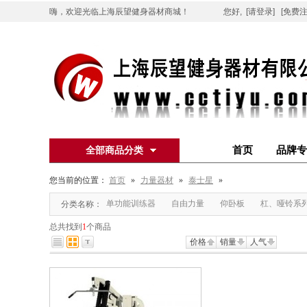
嗨，欢迎光临上海辰望健身器材商城！
您好,
[请登录]
[免费注
首页
品牌专
全部商品分类
您当前的位置：
首页
»
力量器材
»
泰士星
»
单功能训练器
自由力量
仰卧板
杠、哑铃系
分类名称：
总共找到
1
个商品
价格
销量
人气