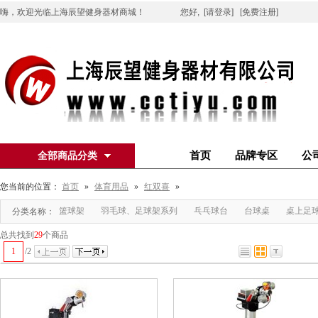
嗨，欢迎光临上海辰望健身器材商城！
您好,
[请登录]
[免费注册]
首页
品牌专区
公
全部商品分类
您当前的位置：
首页
»
体育用品
»
红双喜
»
篮球架
羽毛球、足球架系列
乓乓球台
台球桌
桌上足
分类名称：
总共找到
29
个商品
1
/
2