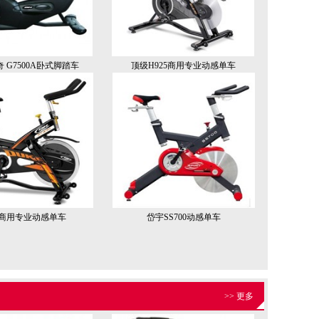
奇 G7500A卧式脚踏车
顶级H925商用专业动感单车
20商用专业动感单车
岱宇SS700动感单车
>> 更多