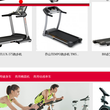
ITLUX-575跑步机
乔山TEMPO跑步机 T905...
BH必
用健身车
商用椭圆机
商用动感单车