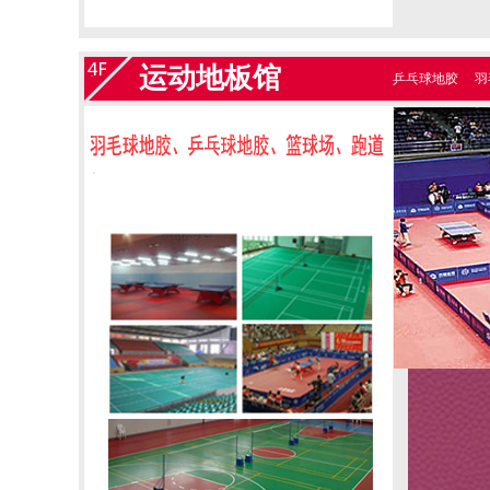
运动地板馆
乒乓球地胶
羽