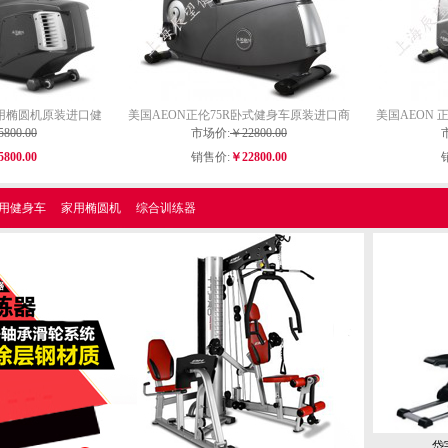
商用椭圆机原装进口健
美国AEON正伦75R卧式健身车原装进口商
美国AEON 
圆机
800.00
市场价:
用卧式健身车
￥22800.00
800.00
销售价:
￥22800.00
用健身车
家用椭圆机
综合训练器
岱