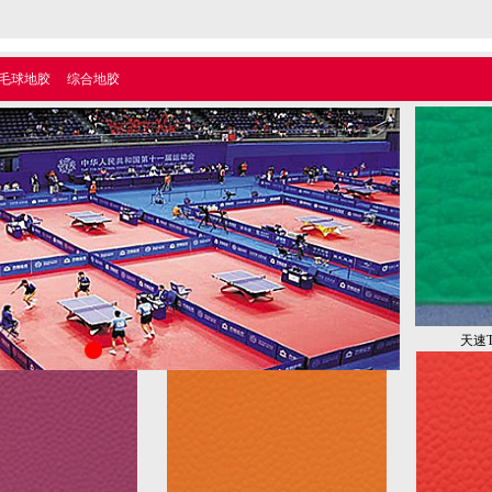
毛球地胶
综合地胶
天速T