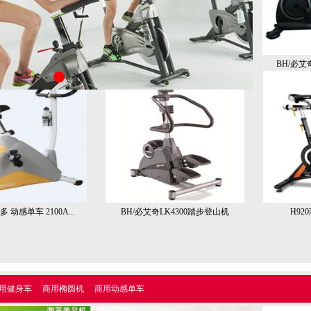
BH/必艾
多 动感单车 2100A...
BH/必艾奇LK4300踏步登山机
H9
用健身车
商用椭圆机
商用动感单车