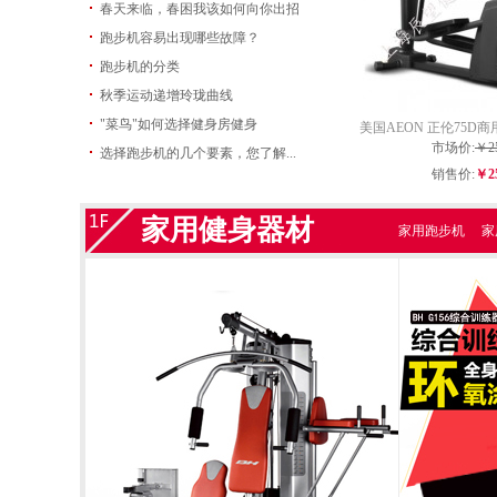
春天来临，春困我该如何向你出招
跑步机容易出现哪些故障？
跑步机的分类
秋季运动递增玲珑曲线
"菜鸟"如何选择健身房健身
美国AEON 正伦75D
市场价:
身房椭
￥25
选择跑步机的几个要素，您了解...
销售价:
￥25
家用健身器材
家用跑步机
家