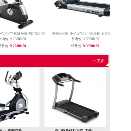
正伦75U立式健身车进口商用健
美国AEON 正伦A75商用跑步机 原装进口跑
市场价:
身车
￥20800.00
市场价:
步机
￥39800.00
销售价:
￥20800.00
销售价:
￥39800.00
>> 更多
宇FE500椭圆机
乔山跑步机TEMPO T904...