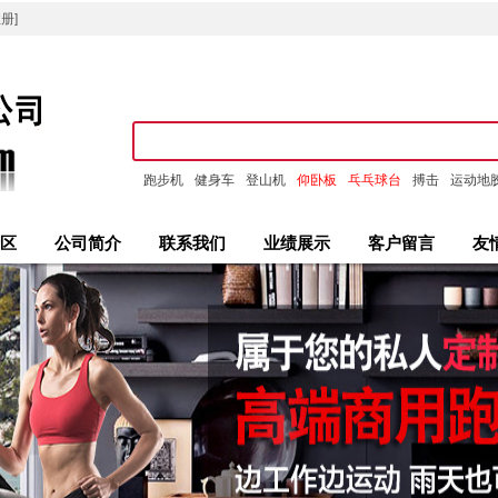
册]
跑步机
健身车
登山机
仰卧板
乓乓球台
搏击
运动地
区
公司简介
联系我们
业绩展示
客户留言
友