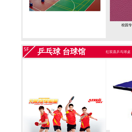
校园专用
乒乓球 台球馆
红双喜乒乓球桌