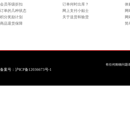
会员等级折扣
订单何时出库？
体
订单的几种状态
网上支付小贴士
网
积分奖励计划
关于送货和验货
网
商品退货保障
简
有任何购物问题请
备案号：沪ICP备12036673号-1