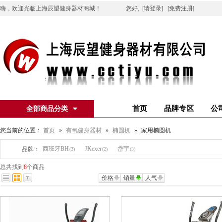
嗨，欢迎光临上海辰望健身器材商城！
您好,
[请登录]
[免费注册]
首页
品牌专区
公
全部商品分类
您当前的位置：
首页
»
有氧健身器材
»
椭圆机
»
家用椭圆机
西班牙BH
JKexer
岱宇
品牌：
(3)
(2)
(3)
总共找到
8
个商品
价格
销量
人气